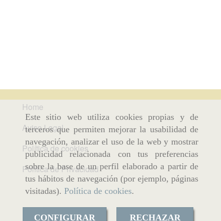
Home
Este sitio web utiliza cookies propias y de
Aviso Legal
terceros que permiten mejorar la usabilidad de
navegación, analizar el uso de la web y mostrar
Política de cookies
publicidad relacionada con tus preferencias
sobre la base de un perfil elaborado a partir de
Política de Privacidad
tus hábitos de navegación (por ejemplo, páginas
visitadas).
Política de cookies
.
CONFIGURAR
RECHAZAR